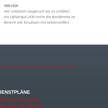
H0X-H2X:
Von unklarem Gasgeruch bis zu Unfällen
mit Gefahrgut-LKW reicht die Bandbreite im
Bereich von Einsätzen mit Gefahrstoffen.
IENSTPLÄNE
Dienstplan Einsatzkräfte
Dienstplan Altersabteilung