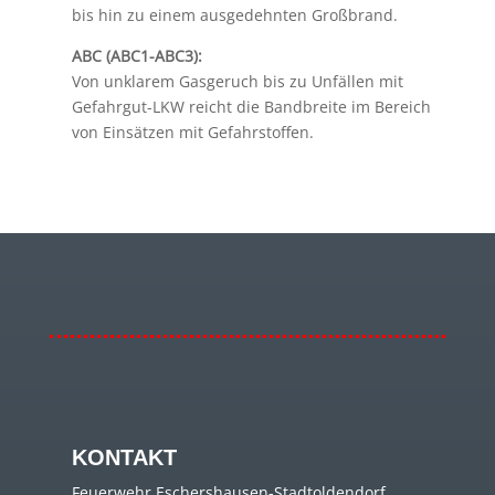
bis hin zu einem ausgedehnten Großbrand.
ABC (ABC1-ABC3):
Von unklarem Gasgeruch bis zu Unfällen mit
Gefahrgut-LKW reicht die Bandbreite im Bereich
von Einsätzen mit Gefahrstoffen.
KONTAKT
Feuerwehr Eschershausen-Stadtoldendorf